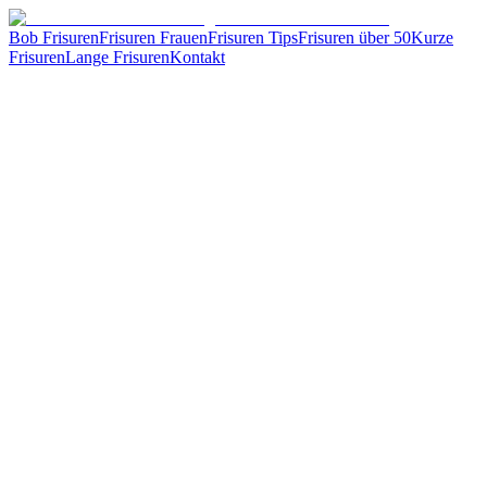
Bob Frisuren
Frisuren Frauen
Frisuren Tips
Frisuren über 50
Kurze
Frisuren
Lange Frisuren
Kontakt