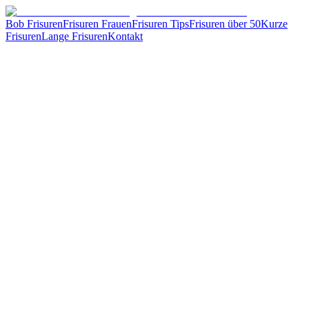
Bob Frisuren
Frisuren Frauen
Frisuren Tips
Frisuren über 50
Kurze
Frisuren
Lange Frisuren
Kontakt