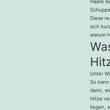
Haare be
Schuppen
Diese re
sich kur
warum Ha
Was
Hit
Unter Wä
So kann 
dann, we
Hitze ve
liegen, 