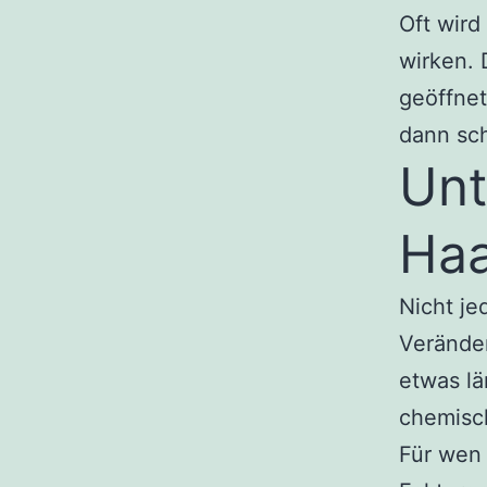
Oft wird
wirken. 
geöffnet
dann sch
Unt
Haa
Nicht je
Verände
etwas lä
chemisch
Für wen 