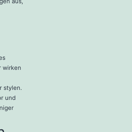
gen aus,
es
 wirken
 stylen.
or und
niger
h