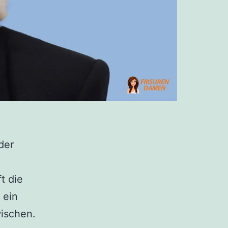
der
t die
 ein
wischen.