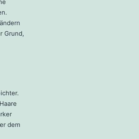
ne
en.
rändern
er Grund,
ichter.
 Haare
rker
ber dem