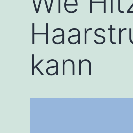
Wie Hit
Haarstr
kann