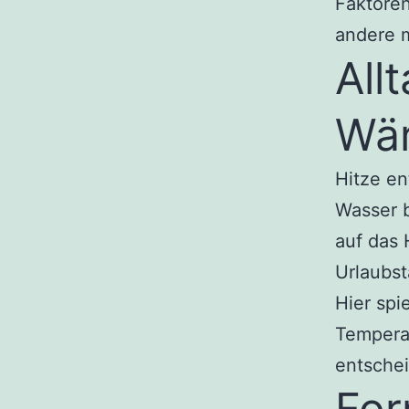
Faktore
andere 
All
Wä
Hitze en
Wasser 
auf das 
Urlaubst
Hier spi
Temperat
entsche
For