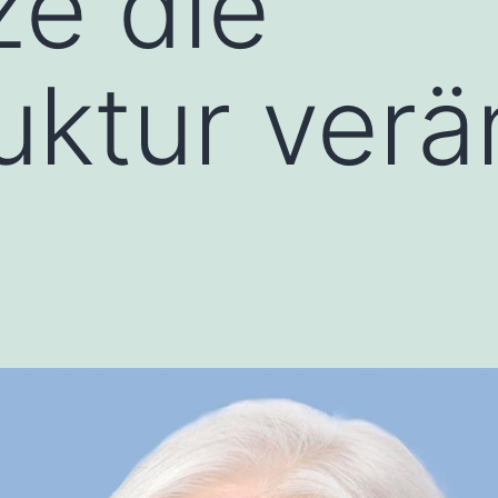
ze die
uktur ver