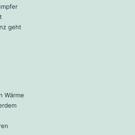
umpfer
t
anz geht
en Wärme
ßerdem
ren