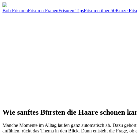
Bob Frisuren
Frisuren Frauen
Frisuren Tips
Frisuren über 50
Kurze Fris
Wie sanftes Bürsten die Haare schonen ka
Manche Momente im Alltag laufen ganz automatisch ab. Dazu gehört fü
anfühlen, rückt das Thema in den Blick. Dann entsteht die Frage, ob 