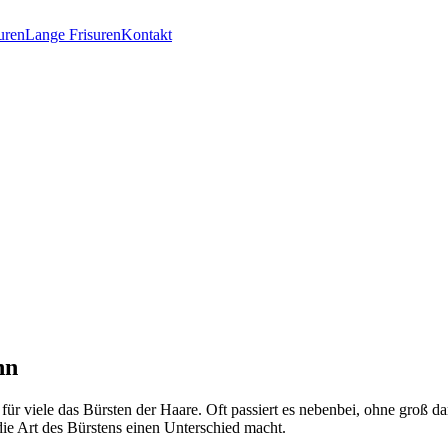
uren
Lange Frisuren
Kontakt
nn
r viele das Bürsten der Haare. Oft passiert es nebenbei, ohne groß d
die Art des Bürstens einen Unterschied macht.